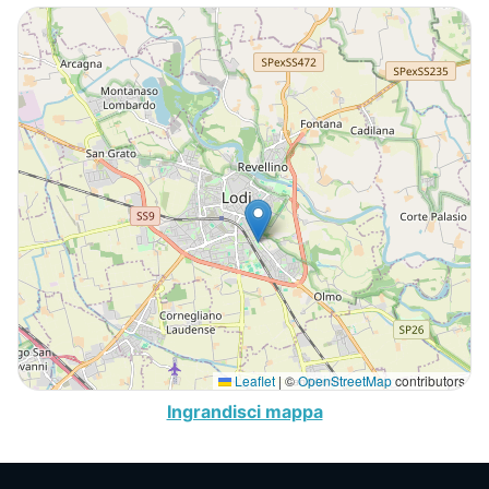
Leaflet
|
©
OpenStreetMap
contributors
Ingrandisci mappa