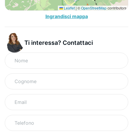
Leaflet
|
©
OpenStreetMap
contributors
Ingrandisci mappa
Ti interessa? Contattaci