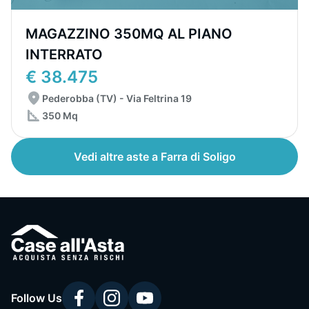
MAGAZZINO 350MQ AL PIANO
INTERRATO
€ 38.475
Pederobba (TV) - Via Feltrina 19
350 Mq
Vedi altre aste a Farra di Soligo
Follow Us