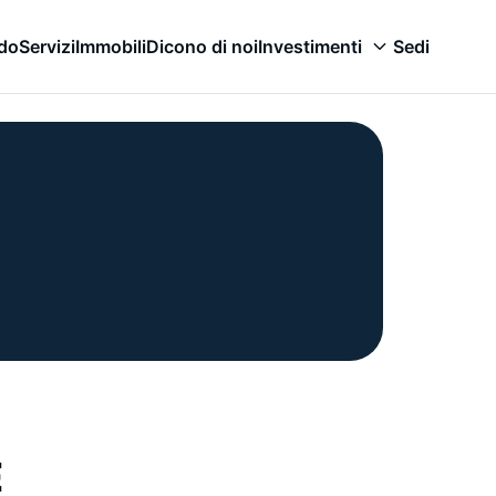
odo
Servizi
Immobili
Dicono di noi
Investimenti
Sedi
E