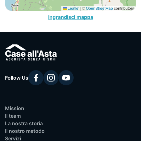
Leaflet
|
©
OpenStreetMap
contributors
Ingrandisci mappa
Follow Us
Mission
Il team
La nostra storia
Il nostro metodo
Servizi