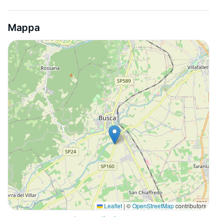
Mappa
Leaflet
|
©
OpenStreetMap
contributors