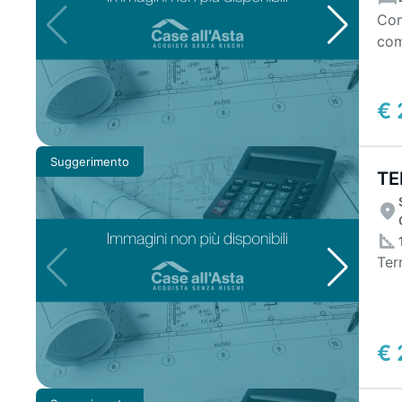
Com
com
€ 
Suggerimento
TE
Ter
€ 