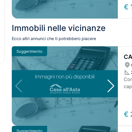
€ 
Immobili nelle vicinanze
Ecco altri annunci che ti potrebbero piacere
Suggerimento
CA
AP
Com
cap
depo
€ 
Suggerimento