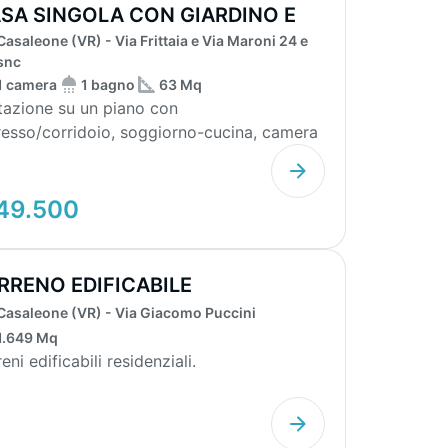
SA SINGOLA CON GIARDINO E
Casaleone (VR) - Via Frittaia e Via Maroni 24 e
RAGE DOPPI...
snc
1 camera
1 bagno
63 Mq
tazione su un piano con
resso/corridoio, soggiorno-cucina, camera
agno. Locali accessori (r...
49.500
RRENO EDIFICABILE
Casaleone (VR) - Via Giacomo Puccini
1.649 Mq
eni edificabili residenziali.