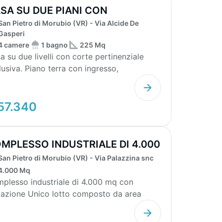
SA SU DUE PIANI CON
San Pietro di Morubio (VR) - Via Alcide De
GAZZINO
Gasperi
4 camere
1 bagno
225 Mq
a su due livelli con corte pertinenziale
lusiva. Piano terra con ingresso,
giorno-pranzo, ...
57.340
MPLESSO INDUSTRIALE DI 4.000
 CON AB...
San Pietro di Morubio (VR) - Via Palazzina snc
4.000 Mq
plesso industriale di 4.000 mq con
ico lotto composto da area
ustriale con cap...