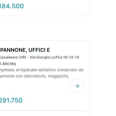
184.500
PANNONE, UFFICI E
PARTAMENTO 2.880MQ
Casaleone (VR) - Via Giorgio La Pira 10-12-14
2.880 Mq
plesso artigianale-abitativo composto da
annone con laboratorio, magazzini,
siti, tettoia ...
291.750