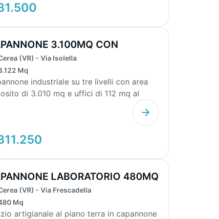
31.500
PANNONE 3.100MQ CON
LLETTA E TERRENO
Cerea (VR) - Via Isolella
3.122 Mq
annone industriale su tre livelli con area
osito di 3.010 mq e uffici di 112 mq al
o terra...
311.250
PANNONE LABORATORIO 480MQ
N CORTE 96...
Cerea (VR) - Via Frescadella
480 Mq
zio artigianale al piano terra in capannone