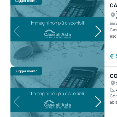
Suggerimento
CA
MA
Cas
esc
sog
€ 
Suggerimento
CO
MQ
Com
abitazione Un
ind