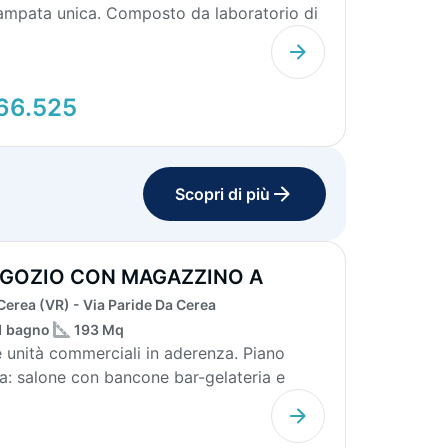
ampata unica. Composto da laboratorio di
mq, de...
66.525
Scopri di più
GOZIO CON MAGAZZINO A
REA
Cerea (VR) - Via Paride Da Cerea
1 bagno
193 Mq
 unità commerciali in aderenza. Piano
ra: salone con bancone bar-gelateria e
le pubblico....