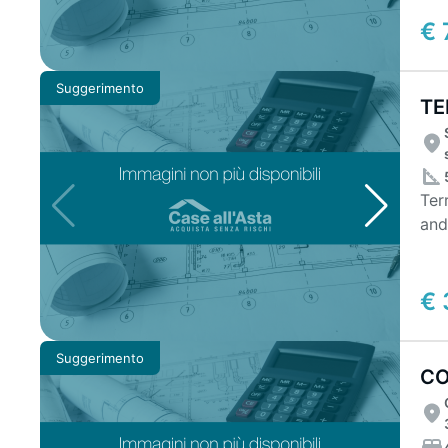
€ 
Suggerimento
TE
Terre
and
ver
€ 
Suggerimento
CO
DU