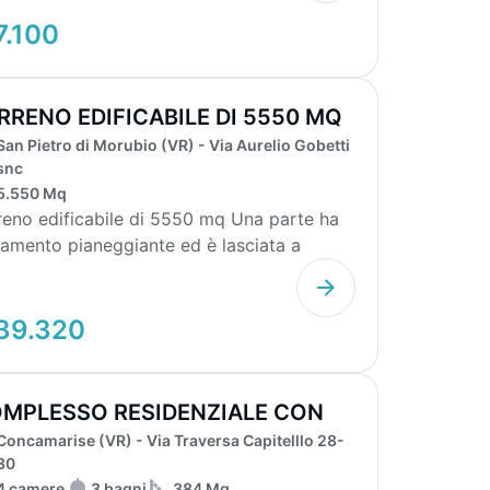
7.100
RRENO EDIFICABILE DI 5550 MQ
San Pietro di Morubio (VR) - Via Aurelio Gobetti
snc
5.550 Mq
no edificabile di 5550 mq Una parte ha
amento pianeggiante ed è lasciata a
de, mentre ...
39.320
MPLESSO RESIDENZIALE CON
Concamarise (VR) - Via Traversa Capitelllo 28-
E ABITAZION...
30
4 camere
3 bagni
384 Mq