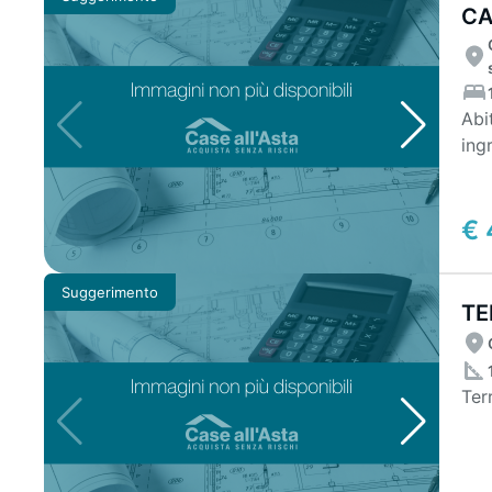
CA
GA
Abi
ing
e b
€ 
Suggerimento
TE
Terr