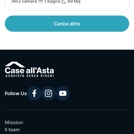
2 camere
1 bagno
69 Mq
Carica altro
Follow Us
Mission
Il team