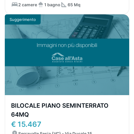
2 camere
1 bagno
65 Mq
Suggerimento
BILOCALE PIANO SEMINTERRATO
64MQ
€ 15.467
Serravalle Sesia (VC) - Via Ducale 15