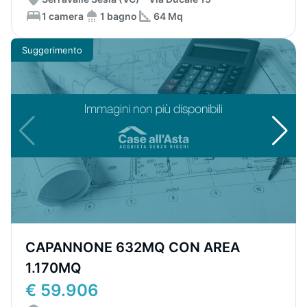
1 camera
1 bagno
64 Mq
Suggerimento
CAPANNONE 632MQ CON AREA
1.170MQ
€ 59.906