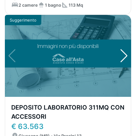
2 camere
1 bagno
113 Mq
Suggerimento
DEPOSITO LABORATORIO 311MQ CON
ACCESSORI
€ 63.563
Giussano (MB) - Via Prealpi 13