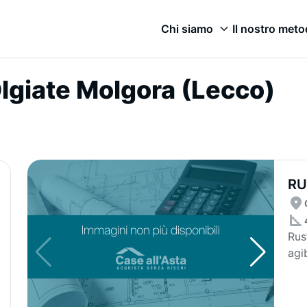
Chi siamo
Il nostro met
 Olgiate Molgora (Lecco)
RU
Rus
agi
(ter