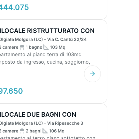
444.075
ILOCALE RISTRUTTURATO CON
NTINA
Olgiate Molgora (LC) - Via C. Cantù 22/24
2 camere
1 bagno
103 Mq
artamento al piano terra di 103mq
posto da ingresso, cucina, soggiorno,
stiglio, bagno e d...
97.650
ILOCALE DUE BAGNI CON
RAGE
Olgiate Molgora (LC) - Via Ripesecche 3
2 camere
2 bagni
106 Mq
artamento al terzo piano sottotetto con