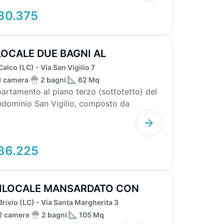
30.375
LOCALE DUE BAGNI AL
TTOTETTO
Calco (LC) - Via San Vigilio 7
1 camera
2 bagni
62 Mq
artamento al piano terzo (sottotetto) del
dominio San Vigilio, composto da
giorno con angol...
36.225
ILOCALE MANSARDATO CON
NTINA E POSTO...
Brivio (LC) - Via Santa Margherita 3
2 camere
2 bagni
105 Mq