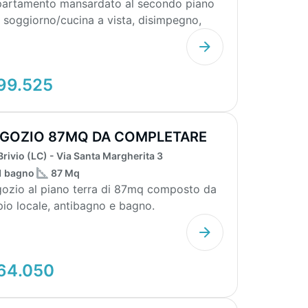
artamento mansardato al secondo piano
 soggiorno/cucina a vista, disimpegno,
 camere, bagno...
99.525
GOZIO 87MQ DA COMPLETARE
Brivio (LC) - Via Santa Margherita 3
1 bagno
87 Mq
ozio al piano terra di 87mq composto da
io locale, antibagno e bagno.
ernamente non ultimat...
64.050