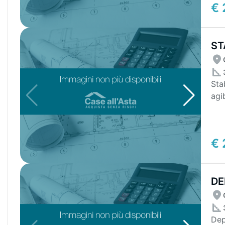
€ 
ST
Sta
agi
pian
€ 
DE
Dep