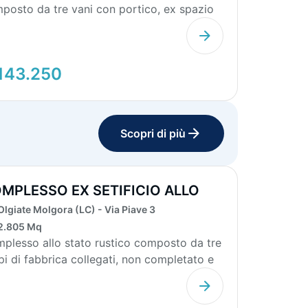
posto da tre vani con portico, ex spazio
ositivo. Ambiente...
143.250
Scopri di più
MPLESSO EX SETIFICIO ALLO
ATO RUSTIC...
Olgiate Molgora (LC) - Via Piave 3
2.805 Mq
plesso allo stato rustico composto da tre
pi di fabbrica collegati, non completato e
agibi...