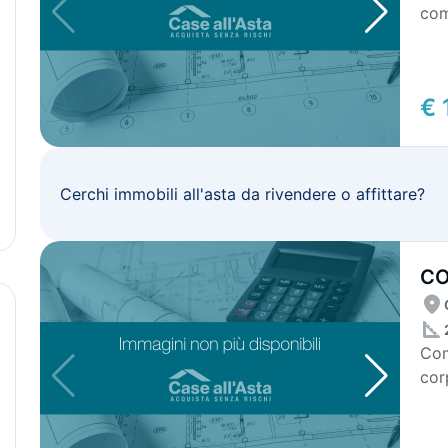
com
esp
€ 
Cerchi immobili all'asta da rivendere o affittare?
CO
ST
Com
cor
non 