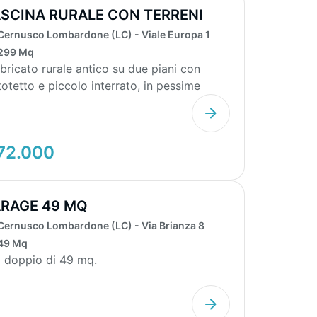
SCINA RURALE CON TERRENI
SCHIVI 28.8...
Cernusco Lombardone (LC) - Viale Europa 1
299 Mq
bricato rurale antico su due piani con
totetto e piccolo interrato, in pessime
dizioni e no...
72.000
RAGE 49 MQ
Cernusco Lombardone (LC) - Via Brianza 8
49 Mq
 doppio di 49 mq.