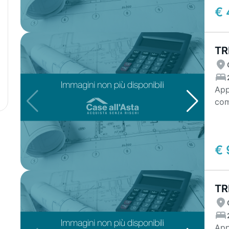
€ 
TR
CA
App
com
ripo
€ 
TR
GA
App