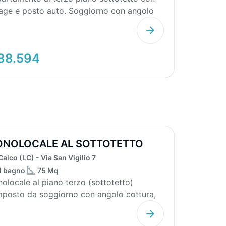
age e posto auto. Soggiorno con angolo
tura con te...
88.594
NOLOCALE AL SOTTOTETTO
N TERRAZZO
Calco (LC) - Via San Vigilio 7
1 bagno
75 Mq
olocale al piano terzo (sottotetto)
posto da soggiorno con angolo cottura,
ibagno, bagno e ...