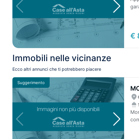
gar
cot
€ 
Immobili nelle vicinanze
Ecco altri annunci che ti potrebbero piacere
Suggerimento
MO
CO
Mon
com
ant