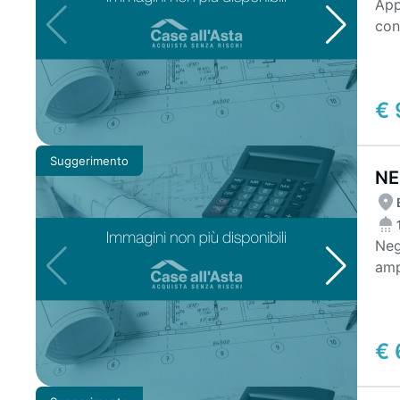
App
con
due
€ 
Suggerimento
NE
Neg
amp
Int
€ 