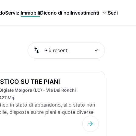
odo
Servizi
Immobili
Dicono di noi
Investimenti
Sedi
STICO SU TRE PIANI
Olgiate Molgora (LC) - Via Dei Ronchi
427 Mq
tico in stato di abbandono, allo stato non
bile, disposta su tre piani a quote diverse
ra,...