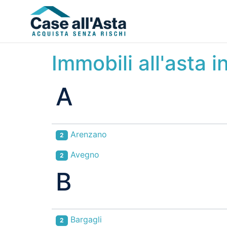
Immobili all'asta 
A
Arenzano
2
Avegno
2
B
Bargagli
2