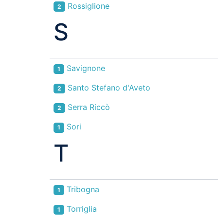
Rossiglione
2
S
Savignone
1
Santo Stefano d'Aveto
2
Serra Riccò
2
Sori
1
T
Tribogna
1
Torriglia
1