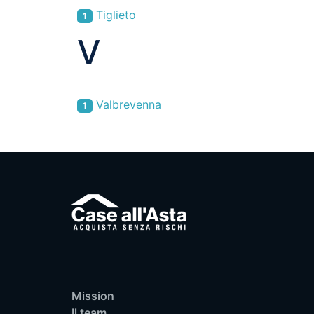
Tiglieto
1
V
Valbrevenna
1
Mission
Il team