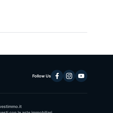
Follow Us
vestimmo.it
vesti con le aste immobiliari