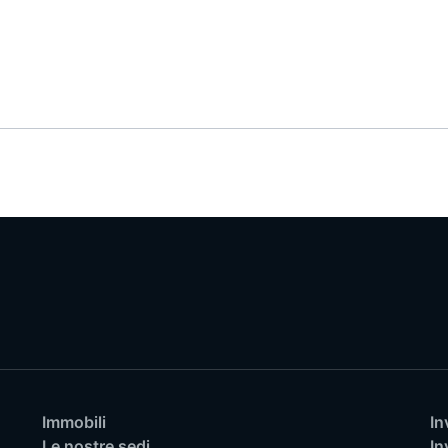
Immobili
In
Le nostre sedi
In