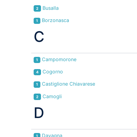
Busalla
2
Borzonasca
1
C
Campomorone
1
Cogorno
4
Castiglione Chiavarese
1
Camogli
2
D
Davagna
1