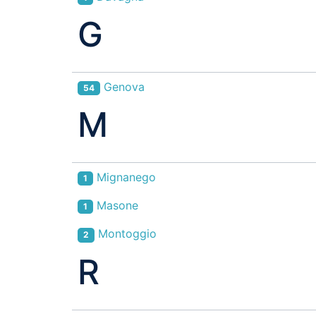
G
Genova
54
M
Mignanego
1
Masone
1
Montoggio
2
R