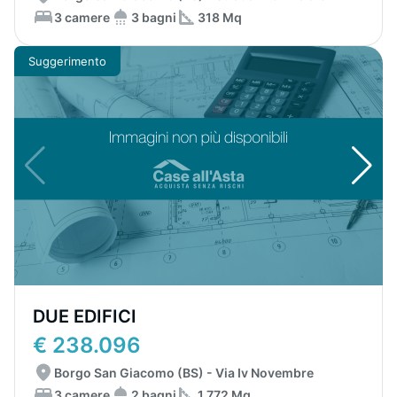
3 camere
3 bagni
318 Mq
Suggerimento
DUE EDIFICI
€ 238.096
Borgo San Giacomo (BS) - Via Iv Novembre
3 camere
2 bagni
1.772 Mq