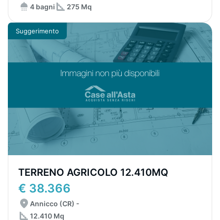
4 bagni
275 Mq
Suggerimento
TERRENO AGRICOLO 12.410MQ
€ 38.366
Annicco (CR) -
12.410 Mq