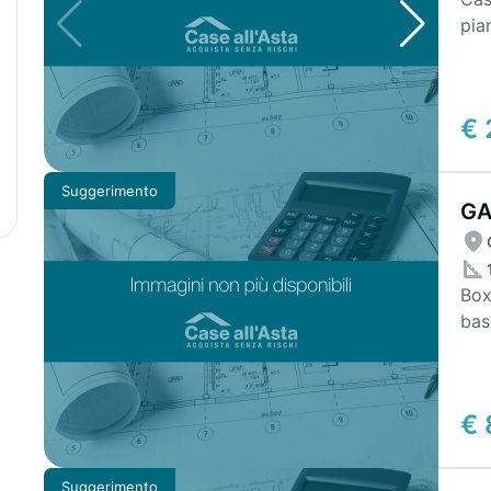
pia
due 
€ 
Suggerimento
GA
Box
bas
cem
€ 
Suggerimento