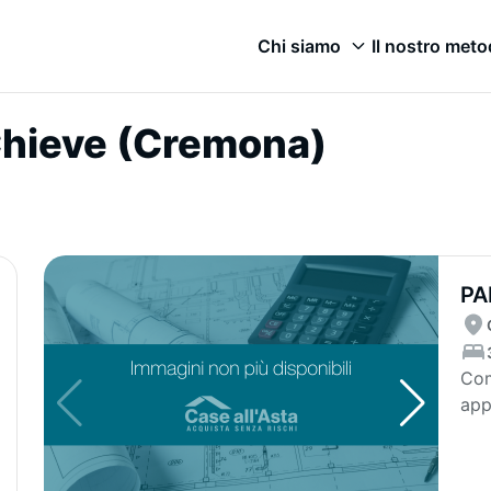
Chi siamo
Il nostro met
 Chieve (Cremona)
PA
GA
Com
app
App