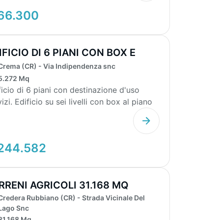
66.300
IFICIO DI 6 PIANI CON BOX E
RRAZZO
Crema (CR) - Via Indipendenza snc
5.272 Mq
ficio di 6 piani con destinazione d'uso
i livelli con box al piano
...
244.582
RRENI AGRICOLI 31.168 MQ
Credera Rubbiano (CR) - Strada Vicinale Del
Lago Snc
31.168 Mq