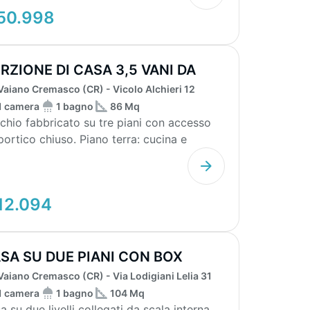
50.998
RZIONE DI CASA 3,5 VANI DA
STRUTTURA...
Vaiano Cremasco (CR) - Vicolo Alchieri 12
1 camera
1 bagno
86 Mq
chio fabbricato su tre piani con accesso
portico chiuso. Piano terra: cucina e
no. Primo pi...
12.094
SA SU DUE PIANI CON BOX
Vaiano Cremasco (CR) - Via Lodigiani Lelia 31
1 camera
1 bagno
104 Mq
a su due livelli collegati da scala interna,