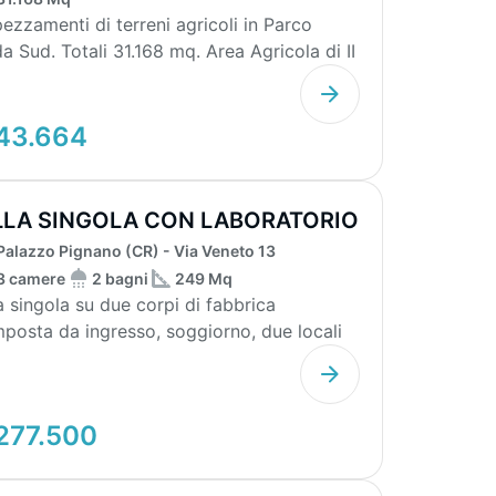
ezzamenti di terreni agricoli in Parco
a Sud. Totali 31.168 mq. Area Agricola di II
ia -...
43.664
LLA SINGOLA CON LABORATORIO
BOX
Palazzo Pignano (CR) - Via Veneto 13
3 camere
2 bagni
249 Mq
la singola su due corpi di fabbrica
posta da ingresso, soggiorno, due locali
zo, cottura, ...
277.500