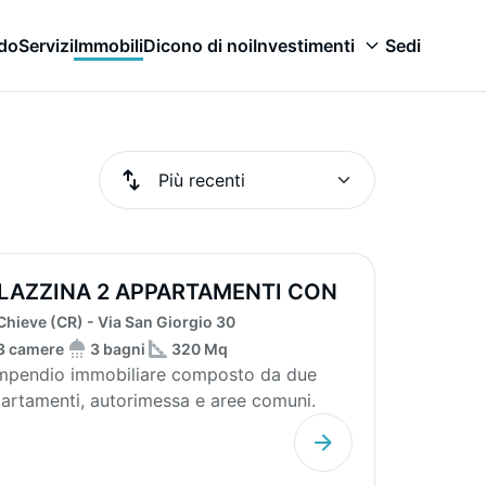
odo
Servizi
Immobili
Dicono di noi
Investimenti
Sedi
LAZZINA 2 APPARTAMENTI CON
RAGE
Chieve (CR) - Via San Giorgio 30
3 camere
3 bagni
320 Mq
pendio immobiliare composto da due
artamenti, autorimessa e aree comuni.
artamento su tre p...