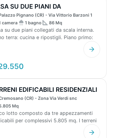
SA SU DUE PIANI DA
STRUTTURARE
Palazzo Pignano (CR) - Via Vittorio Barzoni 1
1 camera
1 bagno
86 Mq
a su due piani collegati da scala interna.
no terra: cucina e ripostigli. Piano primo:
era,...
29.550
RRENI EDIFICABILI RESIDENZIALI
805 M...
Cremosano (CR) - Zona Via Verdi snc
5.805 Mq
co lotto composto da tre appezzamenti
ficabili per complessivi 5.805 mq. I terreni
 inser...