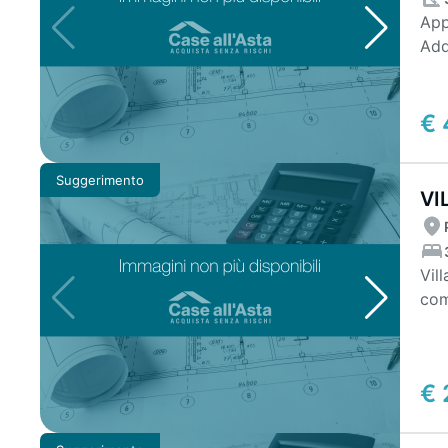
App
Add
Fasc
€ 
Suggerimento
VI
E 
Vil
com
pran
€ 