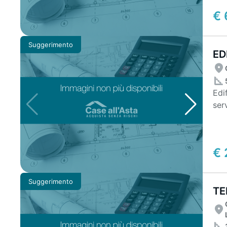
€ 
Suggerimento
ED
TE
Edi
servizi. Edificio su se
inte
€ 
Suggerimento
TE