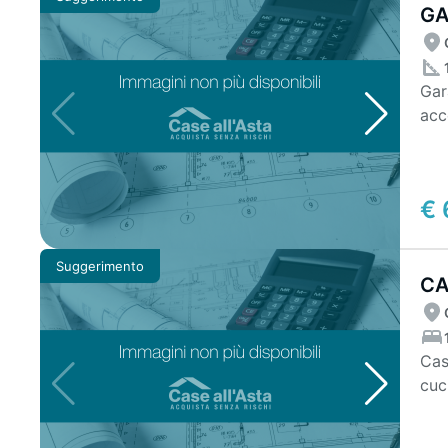
GA
Gar
acc
2,4
€ 
Suggerimento
CA
CO
Cas
cuc
dist