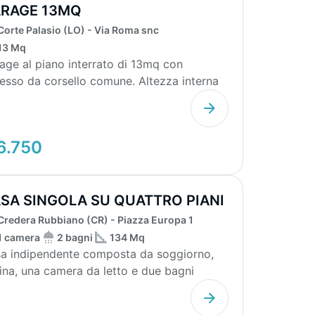
RAGE 13MQ
Corte Palasio (LO) - Via Roma snc
13 Mq
age al piano interrato di 13mq con
esso da corsello comune. Altezza interna
0m, pavimentazi...
6.750
SA SINGOLA SU QUATTRO PIANI
N CORTIL...
Credera Rubbiano (CR) - Piazza Europa 1
1 camera
2 bagni
134 Mq
a indipendente composta da soggiorno,
ina, una camera da letto e due bagni
ribuiti su quat...