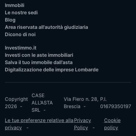
Immobili
Le nostre sedi
Blog
Area riservata all'autorità giudiziaria
Dicono di noi
Investimmo.it
Investi con le aste immobiliari
Salva il tuo immobile dall'asta
Digitalizzazione delle imprese Lombarde
CASE
Copyright
Via Flero n. 28,
P.I.
ALL’ASTA
2026
Brescia
01679350197
SRL
Le tue preferenze relative alla
Privacy
Cookie
privacy
Policy
policy