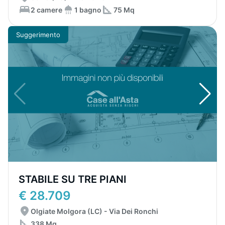
2 camere
1 bagno
75 Mq
Suggerimento
STABILE SU TRE PIANI
€ 28.709
Olgiate Molgora (LC) - Via Dei Ronchi
338 Mq