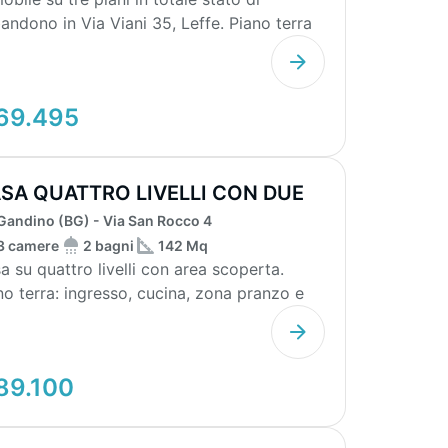
andono in Via Viani 35, Leffe. Piano terra
 autorimes...
69.495
SA QUATTRO LIVELLI CON DUE
GNI
Gandino (BG) - Via San Rocco 4
3 camere
2 bagni
142 Mq
a su quattro livelli con area scoperta.
no terra: ingresso, cucina, zona pranzo e
nderia....
89.100