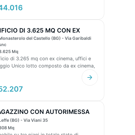
44.016
IFICIO DI 3.625 MQ CON EX
Monasterolo del Castello (BG) - Via Garibaldi
NEMA, UFFI...
snc
3.625 Mq
ficio di 3.265 mq con ex cinema, uffici e
to composto da ex cinema,
ci e...
52.207
GAZZINO CON AUTORIMESSA
1MQ
Leffe (BG) - Via Viani 35
308 Mq
obile su tre piani in totale stato di