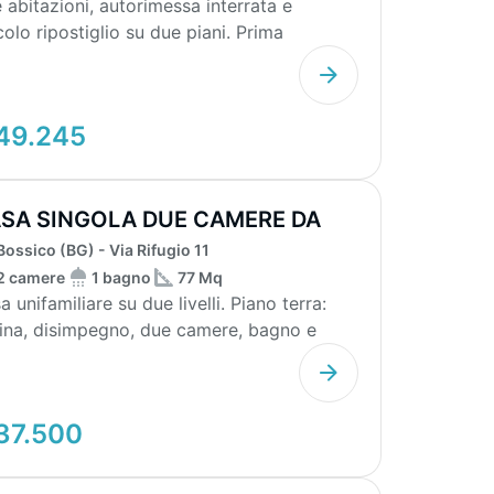
 abitazioni, autorimessa interrata e
colo ripostiglio su due piani. Prima
azione: ingress...
49.245
SA SINGOLA DUE CAMERE DA
STRUTTURARE
Bossico (BG) - Via Rifugio 11
2 camere
1 bagno
77 Mq
a unifamiliare su due livelli. Piano terra:
ina, disimpegno, due camere, bagno e
le stirer...
37.500