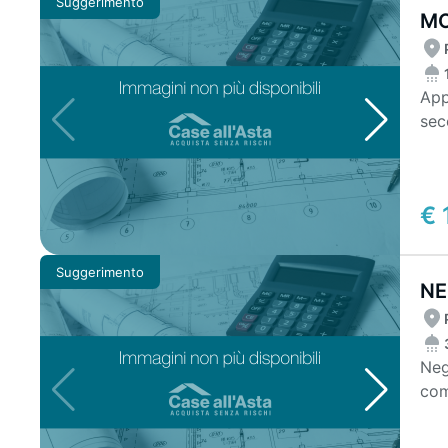
Suggerimento
MO
App
secondo. L'immob
loca
€ 
Suggerimento
NE
Neg
com
acc