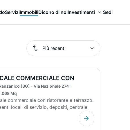
odo
Servizi
Immobili
Dicono di noi
Investimenti
Sedi
CALE COMMERCIALE CON
PARTAMENTO E PA...
Ranzanico (BG) - Via Nazionale 2741
1.068 Mq
ale commerciale con ristorante e terrazzo.
enti locali di servizio, depositi, centrale
i...