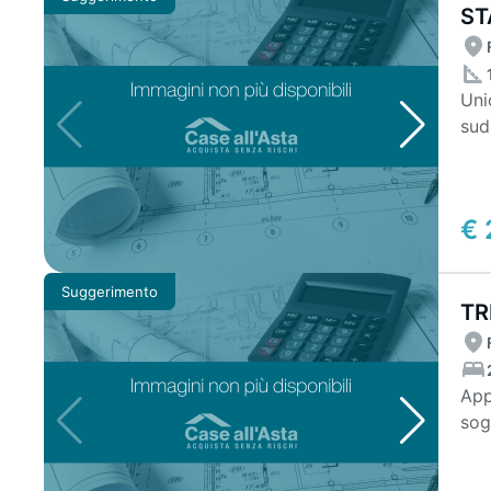
ST
Uni
sudd
com
€ 
Suggerimento
TR
E 
App
sog
bag