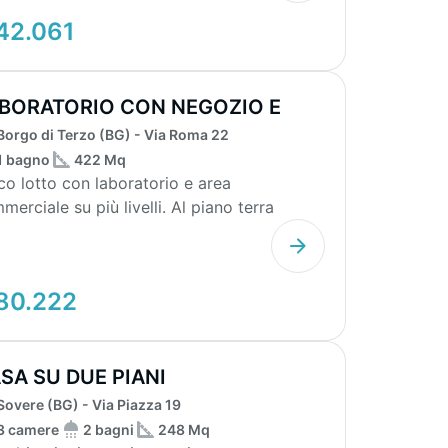
42.061
BORATORIO CON NEGOZIO E
TORIMESSA 64...
Borgo di Terzo (BG) - Via Roma 22
1 bagno
422 Mq
co lotto con laboratorio e area
merciale su più livelli. Al piano terra
enti negozio, uff...
80.222
SA SU DUE PIANI
Sovere (BG) - Via Piazza 19
3 camere
2 bagni
248 Mq