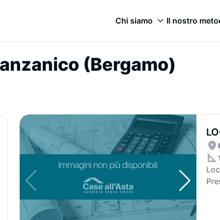
Chi siamo
Il nostro met
 Ranzanico (Bergamo)
LO
AP
Loc
Pres
term