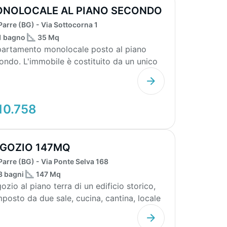
NOLOCALE AL PIANO SECONDO
Parre (BG) - Via Sottocorna 1
1 bagno
35 Mq
artamento monolocale posto al piano
ile è costituito da un unico
le ad uso ...
10.758
GOZIO 147MQ
Parre (BG) - Via Ponte Selva 168
3 bagni
147 Mq
ozio al piano terra di un edificio storico,
posto da due sale, cucina, cantina, locale
esso...