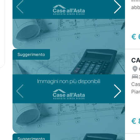
abb
con
€ 
Suggerimento
CA
BA
Cas
Pia
lava
€ 
Suggerimento