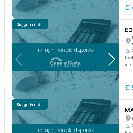
€ 
Suggerimento
ED
CI
Edi
alloggio Unico lot
uffi
€ 
Suggerimento
MA
32
Imm