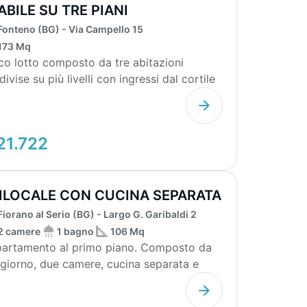
ABILE SU TRE PIANI
Fonteno (BG) - Via Campello 15
173 Mq
co lotto composto da tre abitazioni
ivise su più livelli con ingressi dal cortile
une o da...
21.722
ILOCALE CON CUCINA SEPARATA
CANTINA
Fiorano al Serio (BG) - Largo G. Garibaldi 2
2 camere
1 bagno
106 Mq
artamento al primo piano. Composto da
giorno, due camere, cucina separata e
no. Presente ...