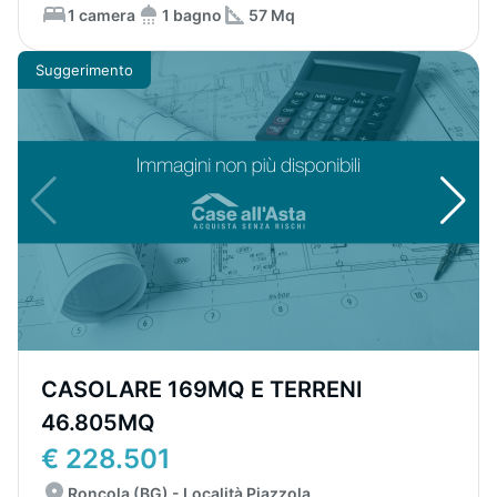
1 camera
1 bagno
57 Mq
Suggerimento
CASOLARE 169MQ E TERRENI
46.805MQ
€ 228.501
Roncola (BG) - Località Piazzola