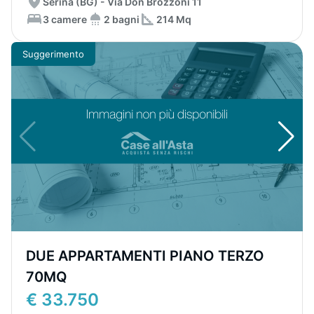
Serina (BG) - Via Don Brozzoni 11
3 camere
2 bagni
214 Mq
Suggerimento
DUE APPARTAMENTI PIANO TERZO
70MQ
€ 33.750