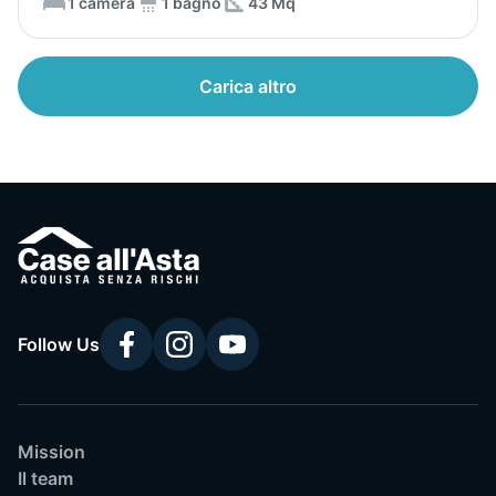
1 camera
1 bagno
43 Mq
Carica altro
Follow Us
Mission
Il team