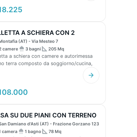
18.225
LLETTA A SCHIERA CON 2
MERE E AUTORI...
Montafia (AT) - Via Mesteo 7
2 camere
3 bagni
205 Mq
a a schiera con camere e autorimessa
no terra composto da soggiorno/cucina,
impegno...
108.000
SA SU DUE PIANI CON TERRENO
SGOMBERO
San Damiano d'Asti (AT) - Frazione Gorzano 123
1 camera
1 bagno
78 Mq