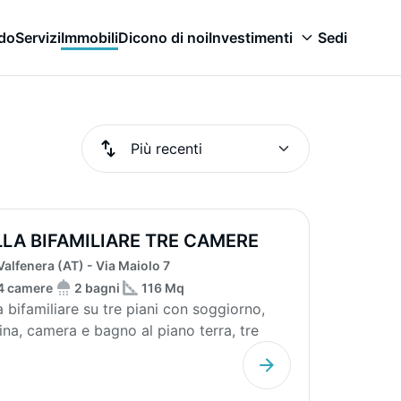
odo
Servizi
Immobili
Dicono di noi
Investimenti
Sedi
LLA BIFAMILIARE TRE CAMERE
E BAGNI
Valfenera (AT) - Via Maiolo 7
4 camere
2 bagni
116 Mq
la bifamiliare su tre piani con soggiorno,
ina, camera e bagno al piano terra, tre
ere e ba...