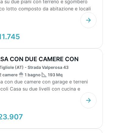
a su due piani con terreno e sgombero
co lotto composto da abitazione e locali
ssori. ...
11.745
SA CON DUE CAMERE CON
RAGE E TERRENI
Tigliole (AT) - Strada Valperosa 43
2 camere
1 bagno
193 Mq
a con due camere con garage e terreni
ue livelli con cucina e
giorno, due...
23.907