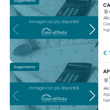
Suggerimento
CA
Cas
ing
bagn
€ 
Suggerimento
AP
RI
App
fab
ing