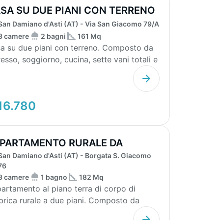
SA SU DUE PIANI CON TERRENO
San Damiano d'Asti (AT) - Via San Giacomo 79/A
3 camere
2 bagni
161 Mq
a su due piani con terreno. Composto da
resso, soggiorno, cucina, sette vani totali e
o. ...
16.780
PARTAMENTO RURALE DA
San Damiano d'Asti (AT) - Borgata S. Giacomo
STRUTTURARE
76
3 camere
1 bagno
182 Mq
artamento al piano terra di corpo di
brica rurale a due piani. Composto da
resso, soggiorno...