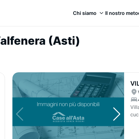
Chi siamo
Il nostro met
Valfenera (Asti)
VI
DU
Vil
cuc
cam