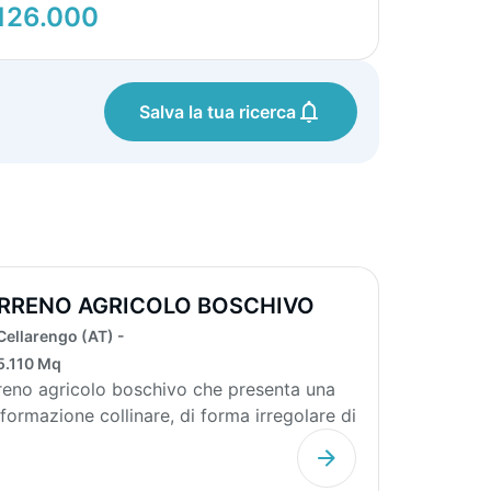
126.000
Salva la tua ricerca
RRENO AGRICOLO BOSCHIVO
110MQ
Cellarengo (AT) -
5.110 Mq
reno agricolo boschivo che presenta una
formazione collinare, di forma irregolare di
0 mq....