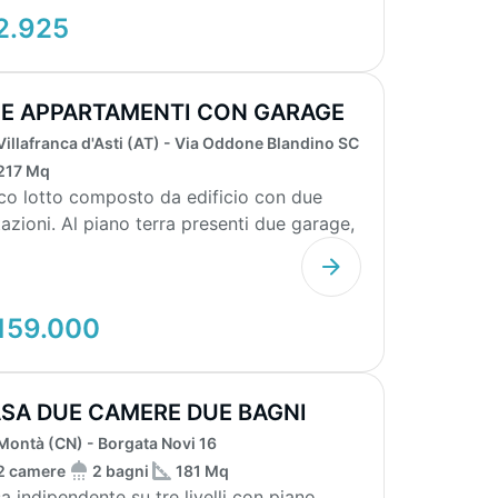
2.925
E APPARTAMENTI CON GARAGE
GIARDINO
Villafranca d'Asti (AT) - Via Oddone Blandino SC
217 Mq
co lotto composto da edificio con due
tazioni. Al piano terra presenti due garage,
esso e...
159.000
SA DUE CAMERE DUE BAGNI
Montà (CN) - Borgata Novi 16
2 camere
2 bagni
181 Mq
a indipendente su tre livelli con piano