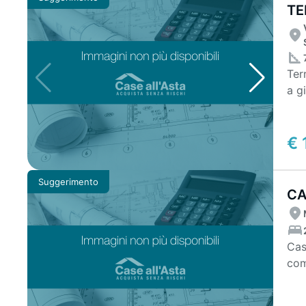
TE
Ter
a g
mq 
€ 
Suggerimento
CA
CA
Casa
com
sott