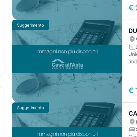
€ 
Suggerimento
DU
E 
Uni
abi
ingr
€ 
Suggerimento
CA
Cas