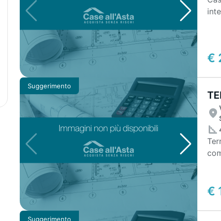
int
Pian
€ 
Suggerimento
TE
Ter
com
€ 
Suggerimento