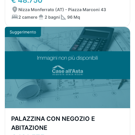
€ 48.750
Nizza Monferrato (AT) - Piazza Marconi 43
2 camere
2 bagni
96 Mq
Suggerimento
PALAZZINA CON NEGOZIO E
ABITAZIONE