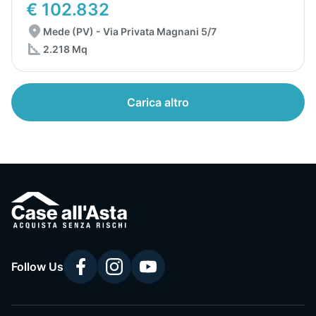
€ 102.832
Mede (PV) - Via Privata Magnani 5/7
2.218 Mq
Carica altro
Follow Us