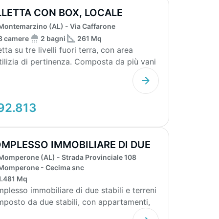
LLETTA CON BOX, LOCALE
OMBERO E TERR...
Montemarzino (AL) - Via Caffarone
3 camere
2 bagni
261 Mq
etta su tre livelli fuori terra, con area
tilizia di pertinenza. Composta da più vani
de...
92.813
MPLESSO IMMOBILIARE DI DUE
Momperone (AL) - Strada Provinciale 108
BILI E T...
Momperone - Cecima snc
1.481 Mq
plesso immobiliare di due stabili e terreni
posto da due stabili, con appartamenti,
e p...