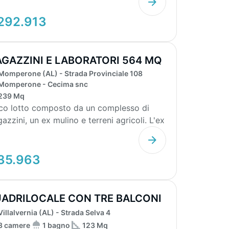
292.913
GAZZINI E LABORATORI 564 MQ
Momperone (AL) - Strada Provinciale 108
N 8.662 ...
Momperone - Cecima snc
239 Mq
co lotto composto da un complesso di
azzini, un ex mulino e terreni agricoli. L'ex
ino (C/3...
35.963
ADRILOCALE CON TRE BALCONI
GARAGE
Villalvernia (AL) - Strada Selva 4
3 camere
1 bagno
123 Mq