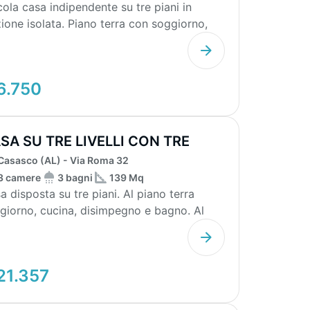
cola casa indipendente su tre piani in
zione isolata. Piano terra con soggiorno,
mo piano c...
6.750
SA SU TRE LIVELLI CON TRE
GNI
Casasco (AL) - Via Roma 32
3 camere
3 bagni
139 Mq
disposta su tre piani. Al piano terra
giorno, cucina, disimpegno e bagno. Al
o pia...
21.357