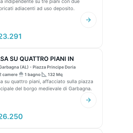
a indipendente su tre piani con due
bricati adiacenti ad uso deposito.
posta da quattro cam...
23.291
SA SU QUATTRO PIANI IN
RGO STORICO
Garbagna (AL) - Piazza Principe Doria
2 camere
1 bagno
132 Mq
a su quattro piani, affacciato sulla piazza
ncipale del borgo medievale di Garbagna.
iano ...
26.250