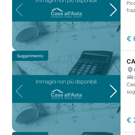
Pic
fra
pri
€ 
Suggerimento
CA
BA
Casa 
sog
prim
€ 