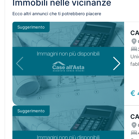
Immobili nelle vicinanze
Ecco altri annunci che ti potrebbero piacere
Suggerimento
CA
Uni
fab
ingr
€ 
Suggerimento
CA
DE