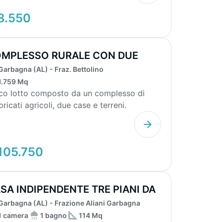
8.550
MPLESSO RURALE CON DUE
ITAZIONI E TE...
Garbagna (AL) - Fraz. Bettolino
1.759 Mq
co lotto composto da un complesso di
bricati agricoli, due case e terreni.
itazione civile...
105.750
SA INDIPENDENTE TRE PIANI DA
STRUTTU...
Garbagna (AL) - Frazione Aliani Garbagna
1 camera
1 bagno
114 Mq