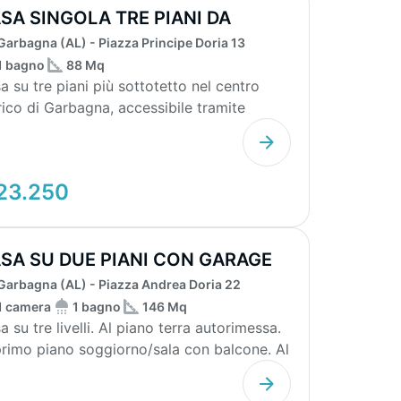
SA SINGOLA TRE PIANI DA
STRUTTURARE
Garbagna (AL) - Piazza Principe Doria 13
1 bagno
88 Mq
a su tre piani più sottotetto nel centro
rico di Garbagna, accessibile tramite
ivolto. Un ...
23.250
SA SU DUE PIANI CON GARAGE
Garbagna (AL) - Piazza Andrea Doria 22
1 camera
1 bagno
146 Mq
a su tre livelli. Al piano terra autorimessa.
primo piano soggiorno/sala con balcone. Al
.