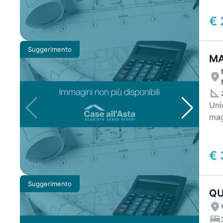
€ 
Suggerimento
MA
CO
Uni
mag
mul
€ 
Suggerimento
QU
E 